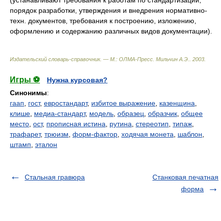
(устанавливают требования к работам по стандартизации,
порядок разработки, утверждения и внедрения нормативно-
техн. документов, требования к построению, изложению,
оформлению и содержанию различных видов документации).
Издательский словарь-справочник. — М.: ОЛМА-Пресс
.
Мильчин А.Э.
.
2003
.
Игры ⚽
Нужна курсовая?
Синонимы
:
гаап
,
гост
,
евростандарт
,
избитое выражение
,
казенщина
,
клише
,
медиа-стандарт
,
модель
,
образец
,
образчик
,
общее
место
,
ост
,
прописная истина
,
рутина
,
стереотип
,
типаж
,
трафарет
,
трюизм
,
форм-фактор
,
ходячая монета
,
шаблон
,
штамп
,
эталон
Стальная гравюра
Станковая печатная
форма